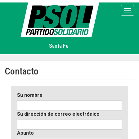
Pasar
al
Toggl
contenido
principal
Santa Fe
Contacto
Su nombre
Su dirección de correo electrónico
Asunto