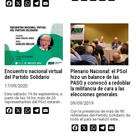
Facebook
X
WhatsApp
Telegram
Email
Encuentro nacional virtual
Plenario Nacional: el PSol
del Partido Solidario
hizo un balance de las
PASO y convocó a redoblar
17/09/2020
la militancia de cara a las
elecciones generales
Este sábado 19 de septiembre, a
partir de las 16 hs, más de 20
representantes del PSol estarán...
09/09/2019
Facebook
X
WhatsApp
Telegram
Email
Con la presencia de más de 90
referentes del Partido Solidario de
todo el país se realizó este...
Facebook
X
WhatsApp
Telegram
Email