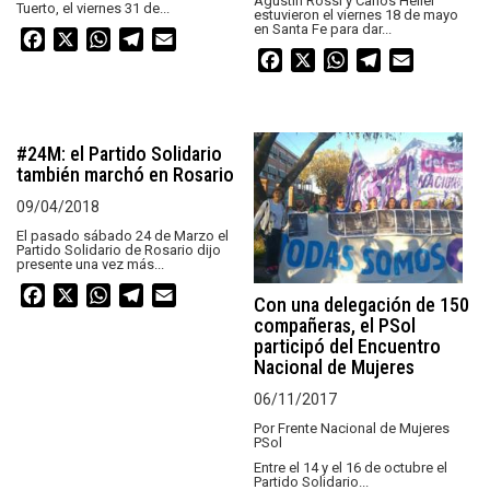
Agustín Rossi y Carlos Heller
Tuerto, el viernes 31 de...
estuvieron el viernes 18 de mayo
en Santa Fe para dar...
Facebook
X
WhatsApp
Telegram
Email
Facebook
X
WhatsApp
Telegram
Email
#24M: el Partido Solidario
también marchó en Rosario
09/04/2018
El pasado sábado 24 de Marzo el
Partido Solidario de Rosario dijo
presente una vez más...
Facebook
X
WhatsApp
Telegram
Email
Con una delegación de 150
compañeras, el PSol
participó del Encuentro
Nacional de Mujeres
06/11/2017
Por Frente Nacional de Mujeres
PSol
Entre el 14 y el 16 de octubre el
Partido Solidario...