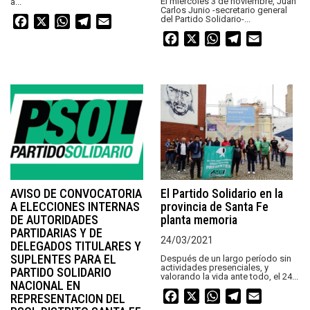
El miércoles 3 de noviembre, Juan
a...
Carlos Junio -secretario general
del Partido Solidario-...
Facebook
X
WhatsApp
Telegram
Email
Facebook
X
WhatsApp
Telegram
Email
AVISO DE CONVOCATORIA
El Partido Solidario en la
A ELECCIONES INTERNAS
provincia de Santa Fe
DE AUTORIDADES
planta memoria
PARTIDARIAS Y DE
24/03/2021
DELEGADOS TITULARES Y
SUPLENTES PARA EL
Después de un largo período sin
actividades presenciales, y
PARTIDO SOLIDARIO
valorando la vida ante todo, el 24...
NACIONAL EN
Facebook
X
WhatsApp
Telegram
Email
REPRESENTACION DEL