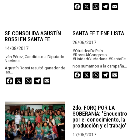
Facebook
X
WhatsApp
Telegram
Email
SE CONSOLIDA AGUSTÍN
SANTA FE TIENE LISTA
ROSSI EN SANTA FE
26/06/2017
14/08/2017
#OtraIdeaDePais
#RossiAlCongreso
Iván Pérez, Candidato a Diputado
#UnidadCiudadana #SantaFe
Nacional
Nos sumamos a la campaña...
Agustín Rossi resultó ganador de
las...
Facebook
X
WhatsApp
Telegram
Email
Facebook
X
WhatsApp
Telegram
Email
2do. FORO POR LA
SOBERANÍA: "Encuentro
por el conocimiento, la
producción y el trabajo"
17/05/2017