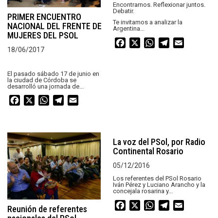
Encontrarnos. Reflexionar juntos.
Debatir.
PRIMER ENCUENTRO
Te invitamos a analizar la
NACIONAL DEL FRENTE DE
Argentina...
MUJERES DEL PSOL
Facebook
X
WhatsApp
Telegram
Email
18/06/2017
El pasado sábado 17 de junio en
la ciudad de Córdoba se
desarrolló una jornada de...
Facebook
X
WhatsApp
Telegram
Email
La voz del PSol, por Radio
Continental Rosario
05/12/2016
Los referentes del PSol Rosario
Iván Pérez y Luciano Arancho y la
concejala rosarina y...
Facebook
X
WhatsApp
Telegram
Email
Reunión de referentes