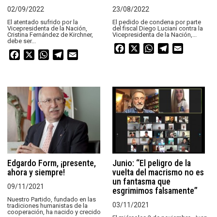
02/09/2022
23/08/2022
El atentado sufrido por la
El pedido de condena por parte
Vicepresidenta de la Nación,
del fiscal Diego Luciani contra la
Cristina Fernández de Kirchner,
Vicepresidenta de la Nación,...
debe ser...
Facebook
X
WhatsApp
Telegram
Email
Facebook
X
WhatsApp
Telegram
Email
Edgardo Form, ¡presente,
Junio: “El peligro de la
ahora y siempre!
vuelta del macrismo no es
un fantasma que
09/11/2021
esgrimimos falsamente”
Nuestro Partido, fundado en las
03/11/2021
tradiciones humanistas de la
cooperación, ha nacido y crecido