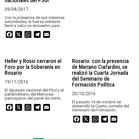
nacionales del PSol
09/04/2017
Con la presencia de sus máximas
autoridades, la fuerza solidaria
llevó a cabo un encuentro para...
Facebook
X
WhatsApp
Telegram
Email
Heller y Rossi cerraron el
Rosario: con la presencia
Foro por la Soberanía en
de Mariano Ciafardini, se
Rosario
realizó la Cuarta Jornada
del Seminario de
19/11/2016
Formación Política
El diputado nacional del PSol y el
20/10/2016
parlamentario del Mercosur
participaron del panel de cierre...
El pasado 14 de octubre se
desarrolló la Cuarta Jornada del
Facebook
X
WhatsApp
Telegram
Email
Seminario de Formación...
Facebook
X
WhatsApp
Telegram
Email
Paginación