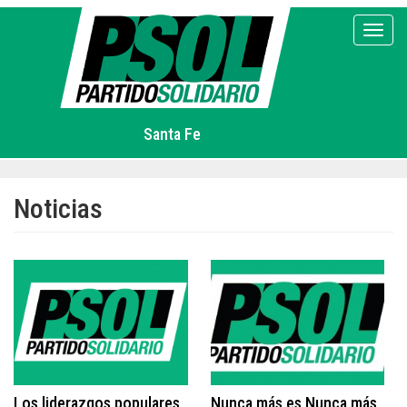
Pasar
al
Toggl
contenido
principal
Santa Fe
Noticias
Los liderazgos populares
Nunca más es Nunca más