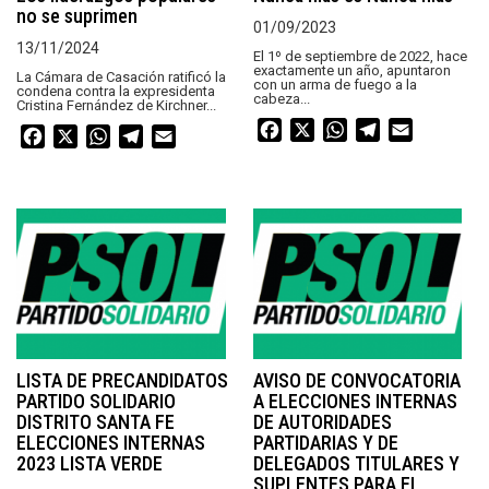
no se suprimen
01/09/2023
13/11/2024
El 1º de septiembre de 2022, hace
exactamente un año, apuntaron
La Cámara de Casación ratificó la
con un arma de fuego a la
condena contra la expresidenta
cabeza...
Cristina Fernández de Kirchner...
Facebook
X
WhatsApp
Telegram
Email
Facebook
X
WhatsApp
Telegram
Email
LISTA DE PRECANDIDATOS
AVISO DE CONVOCATORIA
PARTIDO SOLIDARIO
A ELECCIONES INTERNAS
DISTRITO SANTA FE
DE AUTORIDADES
ELECCIONES INTERNAS
PARTIDARIAS Y DE
2023 LISTA VERDE
DELEGADOS TITULARES Y
SUPLENTES PARA EL