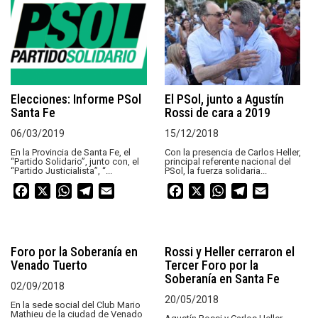
Elecciones: Informe PSol
El PSol, junto a Agustín
Santa Fe
Rossi de cara a 2019
06/03/2019
15/12/2018
En la Provincia de Santa Fe, el
Con la presencia de Carlos Heller,
“Partido Solidario”, junto con, el
principal referente nacional del
“Partido Justicialista”, “...
PSol, la fuerza solidaria...
Facebook
X
WhatsApp
Telegram
Email
Facebook
X
WhatsApp
Telegram
Email
Foro por la Soberanía en
Rossi y Heller cerraron el
Venado Tuerto
Tercer Foro por la
Soberanía en Santa Fe
02/09/2018
20/05/2018
En la sede social del Club Mario
Mathieu de la ciudad de Venado