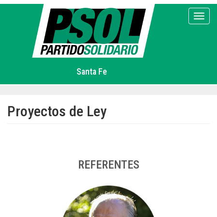
Pasar
al
Toggl
contenido
principal
Santa Fe
Proyectos de Ley
REFERENTES